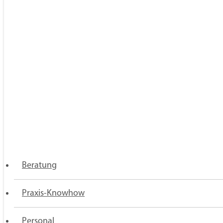
Über
uns
Karriere
Presse
Newsletter
Kontakt
Satzung
Datensch
FOLGEN SIE UNS
Doccheck
LinkedIn
Youtube
Facebook
Twitter / X
Beratung
Praxis-Knowhow
Praxisberatung
© Verband der niedergelassenen Ärztinnen und
Personal
Ärzte Deutschlands e.V. – 2026