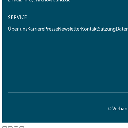
E-Mail:
info@virchowbund.de
SERVICE
Über uns
Karriere
Presse
Newsletter
Kontakt
Satzung
Date
© Verban