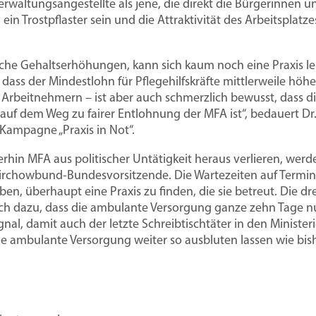
uen
GKV-Spargesetz: Wirtschaftlich überle
Mitglied werden
Stellen
Verwaltungsangestellte als jene, die direkt die Bürgerinnen 
ein Trostpflaster sein und die Attraktivität des Arbeitsplatze
isübernahme
Anforderungen
Mietvertrag
Niederlassungsfreiheit
Vorteile
Famulat
an Praxisräume
für die
iche Gehaltserhöhungen, kann sich kaum noch eine Praxis lei
Arztpraxis
dass der Mindestlohn für Pflegehilfskräfte mittlerweile höher
Freiberuflichkeit
Musterverträge & Vorlagen
Tarifve
 Arbeitnehmern – ist aber auch schmerzlich bewusst, dass di
uf dem Weg zu fairer Entlohnung der MFA ist“, bedauert Dr.
Ambulante Weiterbildung
Veranstaltungen
Tarifver
Kampagne „Praxis in Not“.
leben
aftlich überleben
itation
Do
eiterhin MFA aus politischer Untätigkeit heraus verlieren, wer
Arbeits
et im
 GKV-Sparpaket im
 Mit der Hospitationsvereinbarung
eHealth
Beiträge
Kn
 Virchowbund-Bundesvorsitzende. Die Wartezeiten auf Termi
für Ärz
ab 2027. Der
n Sie Hospitationen in einer Arztpraxis
Vo
n, überhaupt eine Praxis zu finden, die sie betreut. Die dr
rluste
wie Sie die Verluste
ssicher.
ach dazu, dass die ambulante Versorgung ganze zehn Tage n
Patientensteuerung
Mitglieder werben Mitglieder
Berufsr
Zu
gnal, damit auch der letzte Schreibtischtäter in den Minister
t herunterladen
ie ambulante Versorgung weiter so ausbluten lassen wie bish