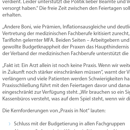
Praxisberatung
Praxis gründen und ausba
verdient. Leider unterstützt die Politik lieber Beamte und 
versorgt haben.“ Die freie Zeit zwischen den Feiertagen soll 
erhalten.
Niederlassung
Prax
Rechtsberatung
und
„Andere Boni, wie Prämien, Inflationsausgleiche und deutl
Zulassung
Vertretung der medizinischen Fachberufe kritisiert zurecht, 
Mentoren-Programm
Tariflohn gelernter MFA. Beiden Seiten – Arbeitgebern und
Praxismodelle
gewollte Budgetknappheit der Praxen das Haupthindernis a
der Verband der medizinischen Fachberufe unterstützt die 
Wie Sie jetzt wirtschaftlich über
Wie Sie jetzt wirtsch
Hosp
„Fakt ist: Ein Arzt allein ist noch keine Praxis. Wenn wir w
30.000 Euro kostet das GKV-Sparpak
30.000 Euro kostet das
NEU:
in Zukunft noch stärker einschränken müssen“, warnt der
Schnitt jede Arztpraxis ab 2027. Der
Schnitt jede Arztpraxis 
regel
verlängern und viele Patienten werden Schwierigkeiten habe
Virchowbund berät Sie, wie Sie die Ve
Virchowbund berät Sie, 
recht
Praxisschließung führt mit den Feiertagen davor und dan
eingeschränkt zur Verfügung steht. „Wir brauchen so ein Si
begrenzen.
begrenzen.
Jetz
Kassenbüros versteht, was auf dem Spiel steht, wenn wir d
Das können Sie tun
Das können Sie tun
Die Kernforderungen von „Praxis in Not“ lauten:
Schluss mit der Budgetierung in allen Fachgruppen