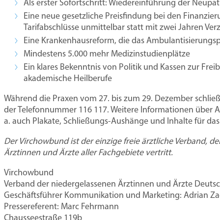
Als erster Sofortschritt: Wiedereinführung der Neupa
Eine neue gesetzliche Preisfindung bei den Finanzi
Tarifabschlüsse unmittelbar statt mit zwei Jahren Ve
Eine Krankenhausreform, die das Ambulantisierungspot
Mindestens 5.000 mehr Medizinstudienplätze
Ein klares Bekenntnis von Politik und Kassen zur Frei
akademische Heilberufe
Während die Praxen vom 27. bis zum 29. Dezember schließen
der Telefonnummer 116 117. Weitere Informationen über A
a. auch Plakate, Schließungs-Aushänge und Inhalte für da
Der Virchowbund ist der einzige freie ärztliche Verband, d
Ärztinnen und Ärzte aller Fachgebiete vertritt.
Virchowbund
Verband der niedergelassenen Ärztinnen und Ärzte Deutsc
Geschäftsführer Kommunikation und Marketing: Adrian Za
Pressereferent: Marc Fehrmann
Chausseestraße 119b