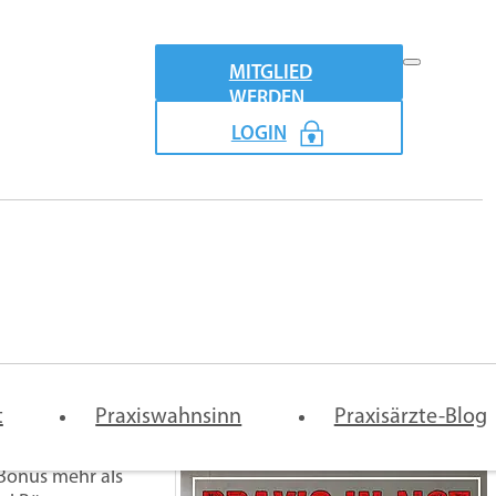
MITGLIED
WERDEN
LOGIN
Praxismodel
schen 27. und 29. Dezember 2023 sollen Hausarzt- und
emeinschaftspraxis-
Vertretung
Digitale
Lauterbach (SPD).
t
rtrag
Praxiswahnsinn
Arztpraxis
Praxisärzte-Blog
er des
-Bonus mehr als