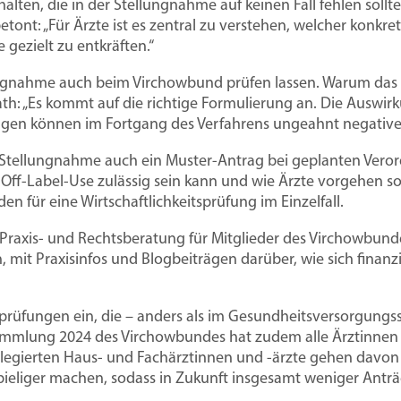
uen
GKV-Spargesetz: Wirtschaftlich überle
Mitglied werden
Stellen
alten, die in der Stellungnahme auf keinen Fall fehlen sollte
ont: „Für Ärzte ist es zentral zu verstehen, welcher konkre
ezielt zu entkräften.“
isübernahme
Anforderungen
Mietvertrag
Niederlassungsfreiheit
Vorteile
Famulat
an Praxisräume
für die
ungnahme auch beim Virchowbund prüfen lassen. Warum das s
Arztpraxis
ath: „Es kommt auf die richtige Formulierung an. Die Auswir
Freiberuflichkeit
Musterverträge & Vorlagen
Tarifve
ungen können im Fortgang des Verfahrens ungeahnt negative
tellungnahme auch ein Muster-Antrag bei geplanten Verord
Ambulante Weiterbildung
Veranstaltungen
Tarifver
leben
aftlich überleben
itation
Do
n Off-Label-Use zulässig sein kann und wie Ärzte vorgehen s
n für eine Wirtschaftlichkeitsprüfung im Einzelfall.
Arbeits
et im
 GKV-Sparpaket im
 Mit der Hospitationsvereinbarung
eHealth
Beiträge
Kn
für Ärz
Praxis- und Rechtsberatung für Mitglieder des Virchowbund
ab 2027. Der
n Sie Hospitationen in einer Arztpraxis
Vo
mit Praxisinfos und Blogbeiträgen darüber, wie sich finan
rluste
wie Sie die Verluste
ssicher.
Patientensteuerung
Mitglieder werben Mitglieder
Berufsr
Zu
t herunterladen
llprüfungen ein, die – anders als im Gesundheitsversorgungs
ammlung 2024 des Virchowbundes hat zudem alle Ärztinnen 
legierten Haus- und Fachärztinnen und -ärzte gehen davon 
pieliger machen, sodass in Zukunft insgesamt weniger Anträ