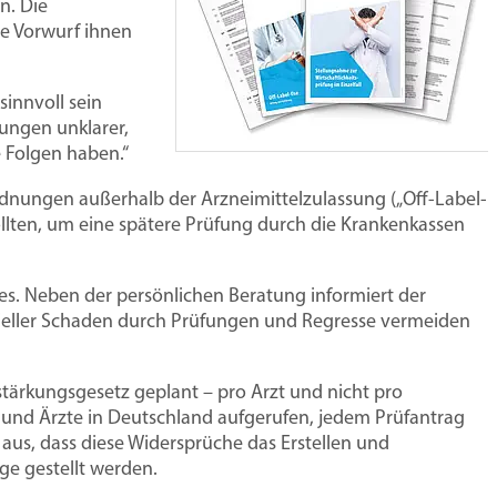
ben
börse
Honorar
Das Praxisteam
n. Die
te Vorwurf ihnen
Gemeinschaftspraxis-
Vertretung
Digitale
urbörse
Landesgruppen
Personalverwaltung
Vertrag
Arztpraxis
innvoll sein
kungen unklarer,
rtrag MFA
Bundesvorstand
Teamführung
 Folgen haben.“
nungen außerhalb der Arzneimittelzulassung („Off-Label-
trag Ärzte
Veranstaltungen
Aus- und Weiterbildung
wnloads für Mitglieder
ollten, um eine spätere Prüfung durch die Krankenkassen
recht Grundlagen
Aushangpflichtige
app 100 Praxisinfos, Musterverträge,
75 Jahre Virchowbund
te und MFA
Gesetze
es. Neben der persönlichen Beratung informiert der
rlagen und Checklisten für die Praxis
zieller Schaden durch Prüfungen und Regresse vermeiden
Bundeshauptversammlung 2025
echt
Berufshaftpflicht
r Übersicht
stärkungsgesetz geplant – pro Arzt und nicht pro
und Ärzte in Deutschland aufgerufen, jedem Prüfantrag
aus, dass diese Widersprüche das Erstellen und
ge gestellt werden.