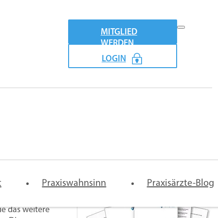
MITGLIED
WERDEN
LOGIN
Praxismodel
howbund stellt nun ein neues Angebot vor, das den
emeinschaftspraxis-
Vertretung
Digitale
t
rtrag
Praxiswahnsinn
Arztpraxis
Praxisärzte-Blog
and einen
ie das weitere