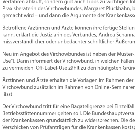
Praxisberatung
Praxis gründen und ausba
Verfahren abläuft, sondern gibt auch Tipps zu wichtigen Inh
Praxisberaterin des Virchowbundes, Margaret Plückhahn, bet
gemacht wird – und dann die Argumente der Krankenkasse g
Niederlassung
Prax
Rechtsberatung
und
Betroffene Ärztinnen und Ärzte können ihre fertige Stell
Zulassung
kann, erklärt die Justiziarin des Verbandes, Andrea Schann
Mentoren-Programm
missverständlicher oder unbedachter schriftlicher Äußer
Praxismodelle
Neu im Angebot des Virchowbundes ist neben der Muster-S
Wie Sie jetzt wirtschaftlich über
Wie Sie jetzt wirtsch
Hosp
Use“). Darin informiert der Virchowbund, in welchen Fälle
zu vermeiden. Off-Label-Use zählt zu den häufigsten Gründe
30.000 Euro kostet das GKV-Sparpak
30.000 Euro kostet das
NEU:
Ärztinnen und Ärzte erhalten die Vorlagen im Rahmen der 
Schnitt jede Arztpraxis ab 2027. Der
Schnitt jede Arztpraxis 
regel
Virchowbund zusätzlich im Rahmen von Online-Seminaren, 
Virchowbund berät Sie, wie Sie die Ve
Virchowbund berät Sie, 
recht
lässt.
begrenzen.
begrenzen.
Jetz
Der Virchowbund tritt für eine Bagatellgrenze bei Einzelfa
Das können Sie tun
Das können Sie tun
Betriebsstättennummer gelten soll. Die Bundeshauptvers
der Krankenkassen grundsätzlich zu widersprechen. Die de
Verschicken von Prüfanträgen für die Krankenkassen kosts