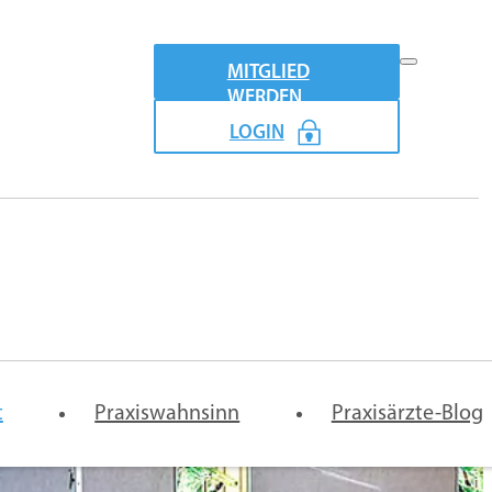
MITGLIED
WERDEN
LOGIN
Praxismodel
emeinschaftspraxis-
Vertretung
Digitale
t
rtrag
Praxiswahnsinn
Arztpraxis
Praxisärzte-Blog