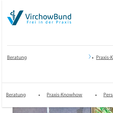
Beratung
Praxis
Praxisberatung
Rechtsberatung
Mentoren-
Praxis 
Programm
Niederl
Beratung
Praxis-Knowhow
und
Pers
Zulassu