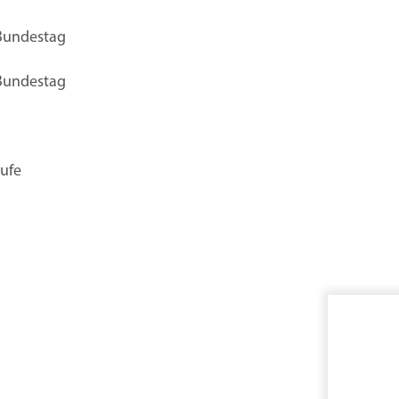
 Bundestag
 Bundestag
rufe