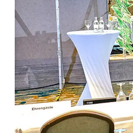
Praxisberatung
Praxis gründen und ausba
Niederlassung
Prax
Rechtsberatung
und
Zulassung
Mentoren-Programm
Praxismodelle
Wie Sie jetzt wirtschaftlich über
Wie Sie jetzt wirtsch
Hosp
30.000 Euro kostet das GKV-Sparpak
30.000 Euro kostet das
NEU:
Schnitt jede Arztpraxis ab 2027. Der
Schnitt jede Arztpraxis 
regel
Virchowbund berät Sie, wie Sie die Ve
Virchowbund berät Sie, 
recht
begrenzen.
begrenzen.
Jetz
Das können Sie tun
Das können Sie tun