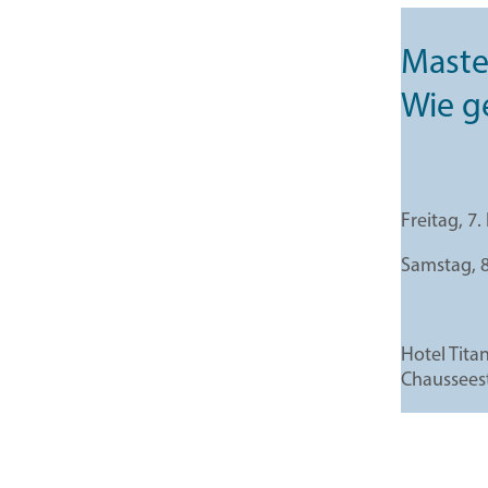
Maste
Wie g
Freitag, 7
Samstag, 
Hotel Tita
Chausseest