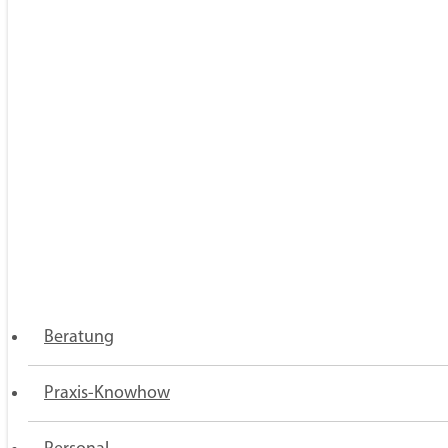
Über
uns
Karriere
Presse
Newsletter
Kontakt
Satzung
Datensch
FOLGEN SIE UNS
Doccheck
LinkedIn
Youtube
Facebook
Twitter / X
Beratung
Praxis-Knowhow
Praxisberatung
© Verband der niedergelassenen Ärztinnen und