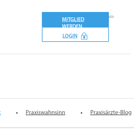
MITGLIED
WERDEN
LOGIN
Praxismodel
emeinschaftspraxis-
Vertretung
Digitale
t
rtrag
Praxiswahnsinn
Arztpraxis
Praxisärzte-Blog