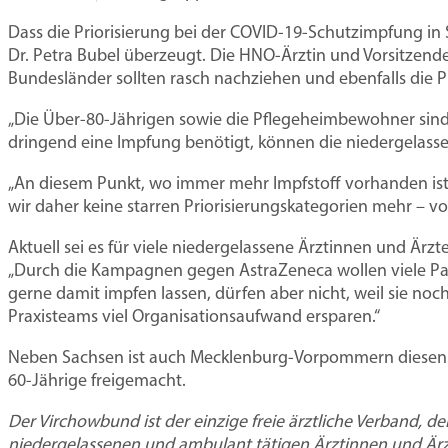
Praxisberatung
Praxis gründen und ausba
Dass die Priorisierung bei der COVID-19-Schutzimpfung in 
Dr. Petra Bubel überzeugt. Die HNO-Ärztin und Vorsitzend
Niederlassung
Prax
Rechtsberatung
Bundesländer sollten rasch nachziehen und ebenfalls die Pr
und
Zulassung
„Die Über-80-Jährigen sowie die Pflegeheimbewohner sind 
Mentoren-Programm
dringend eine Impfung benötigt, können die niedergelasse
Praxismodelle
„An diesem Punkt, wo immer mehr Impfstoff vorhanden is
Wie Sie jetzt wirtschaftlich über
Wie Sie jetzt wirtsch
Hosp
wir daher keine starren Priorisierungskategorien mehr – vor
30.000 Euro kostet das GKV-Sparpak
30.000 Euro kostet das
NEU:
Aktuell sei es für viele niedergelassene Ärztinnen und Ärz
Schnitt jede Arztpraxis ab 2027. Der
Schnitt jede Arztpraxis 
regel
„Durch die Kampagnen gegen AstraZeneca wollen viele Pat
gerne damit impfen lassen, dürfen aber nicht, weil sie noc
Virchowbund berät Sie, wie Sie die Ve
Virchowbund berät Sie, 
recht
Praxisteams viel Organisationsaufwand ersparen.“
begrenzen.
begrenzen.
Jetz
Neben Sachsen ist auch Mecklenburg-Vorpommern diesen Sc
Das können Sie tun
Das können Sie tun
60-Jährige freigemacht.
Der Virchowbund ist der einzige freie ärztliche Verband, de
niedergelassenen und ambulant tätigen Ärztinnen und Ärzte