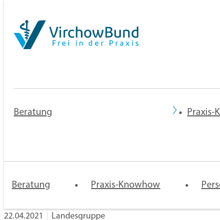
Beratung
Praxis
Sie sind hier:
Praxisberatung
Verbandsarbeit
Rechtsberatung
Mentoren-
Praxis 
Landesgruppen
Programm
Niederl
Impfpriorisierung beenden: Thüringen und Sachsen-Anhal
Beratung
Praxis-Knowhow
und
Pers
Zulassu
22.04.2021
Landesgruppe