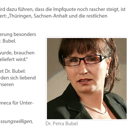
ben
börse
Honorar
Das Praxisteam
 dazu führen, dass die Impfquote noch rascher steigt, ist
t: „Thüringen, Sachsen-Anhalt und die restlichen
Gemeinschaftspraxis-
Vertretung
Digitale
urbörse
Landesgruppen
Personalverwaltung
Vertrag
Arztpraxis
lkerung besonders
rtrag MFA
Bundesvorstand
Teamführung
. Bubel.
trag Ärzte
Veranstaltungen
Aus- und Weiterbildung
wurde, brauchen
wnloads für Mitglieder
iefert wird.“
recht Grundlagen
Aushangpflichtige
app 100 Praxisinfos, Musterverträge,
75 Jahre Virchowbund
t Dr. Bubel:
te und MFA
Gesetze
rlagen und Checklisten für die Praxis
den sich liebend
unseren
Bundeshauptversammlung 2025
echt
Berufshaftpflicht
r Übersicht
neca für Unter-
assungswilligen,
Dr. Petra Bubel