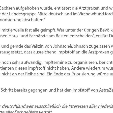
uen
GKV-Spargesetz: Wirtschaftlich überle
Mitglied werden
Stellen
Sachsen aufgehoben wurde, entlastet die Arztpraxen und wird
e der Landesgruppe Mitteldeutschland im Virchowbund forder
isübernahme
Anforderungen
Mietvertrag
Niederlassungsfreiheit
Vorteile
Famulat
iorisierung abschaffen.“
an Praxisräume
für die
Arztpraxis
mittlerweile fast alle geimpft. Wer unter der übrigen Bevö
Freiberuflichkeit
Musterverträge & Vorlagen
Tarifve
nen Haus- und Fachärzte am Besten entscheiden“, erklärt Dr
Ambulante Weiterbildung
Veranstaltungen
Tarifver
t und gerade das Vakzin von Johnson&Johnson zugelassen 
leben
aftlich überleben
itation
Do
ausgesetzt, dass ausreichend Impfstoff an die Arztpraxen gel
Arbeits
et im
 GKV-Sparpaket im
 Mit der Hospitationsvereinbarung
eHealth
Beiträge
Kn
te noch sehr aufwändig, Impftermine zu organisieren, berichte
für Ärz
ab 2027. Der
n Sie Hospitationen in einer Arztpraxis
Vo
ienten diesen Impfstoff nicht haben. Andere wiederum wür
h nicht an der Reihe sind. Ein Ende der Priorisierung würde 
rluste
wie Sie die Verluste
ssicher.
Patientensteuerung
Mitglieder werben Mitglieder
Berufsr
Zu
t herunterladen
hritt bereits gegangen und hat den Impfstoff von AstraZe
r deutschlandweit ausschließlich die Interessen aller niederl
 aller Fachgebiete vertritt.