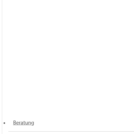
VERBAND DER NIEDERGELASSENEN
ÄRZTINNEN UND ÄRZTE DEUTSCHLANDS
E.V.
Chausseestraße 119b
Beratung
10115 Berlin