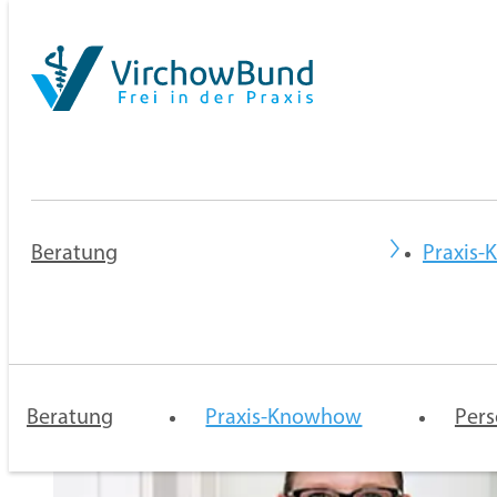
Beratung
Praxis
Praxisberatung
Rechtsberatung
Mentoren-
Praxis 
Programm
Niederl
Beratung
Praxis-Knowhow
und
Pers
Zulassu