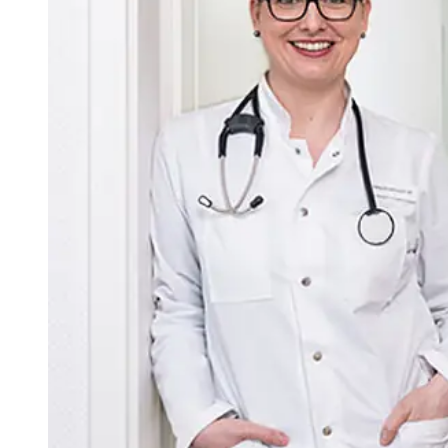
Praxisberatung
Praxis gründen und ausba
Niederlassung
Prax
Rechtsberatung
und
Zulassung
Mentoren-Programm
Praxismodelle
Wie Sie jetzt wirtschaftlich über
Wie Sie jetzt wirtsch
Hosp
30.000 Euro kostet das GKV-Sparpak
30.000 Euro kostet das
NEU:
Schnitt jede Arztpraxis ab 2027. Der
Schnitt jede Arztpraxis 
regel
Virchowbund berät Sie, wie Sie die Ve
Virchowbund berät Sie, 
recht
begrenzen.
begrenzen.
Jetz
Das können Sie tun
Das können Sie tun