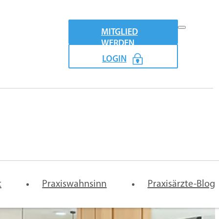
MITGLIED
WERDEN
LOGIN
Praxismodel
emeinschaftspraxis-
Vertretung
Digitale
t
rtrag
Praxiswahnsinn
Arztpraxis
Praxisärzte-Blog