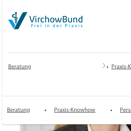
Beratung
Praxis
Praxisberatung
Rechtsberatung
Mentoren-
Praxis 
Programm
Niederl
Beratung
Praxis-Knowhow
und
Pers
Zulassu