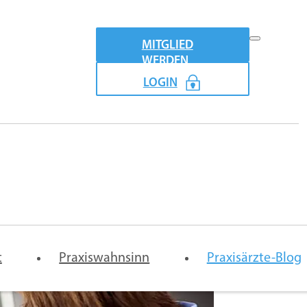
MITGLIED
WERDEN
LOGIN
Praxismodel
emeinschaftspraxis-
Vertretung
Digitale
t
rtrag
Praxiswahnsinn
Arztpraxis
Praxisärzte-Blog