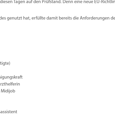
 in diesen Tagen auf den Prüfstand. Denn eine neue EU-Ric
es genutzt hat, erfüllte damit bereits die Anforderungen d
tigte)
nigungskraft
rzthelferin
 Midijob
sassistent