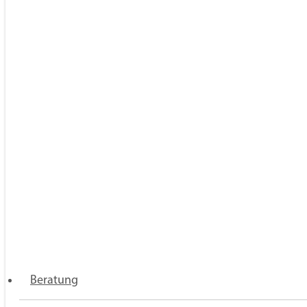
Oktober
2
September
1
August
3
Juli
1
Juni
4
April
2
März
1
Februar
2
Januar
1
2019
28
Dezember
2
November
4
Oktober
2
September
1
August
1
Beratung
Juli
5