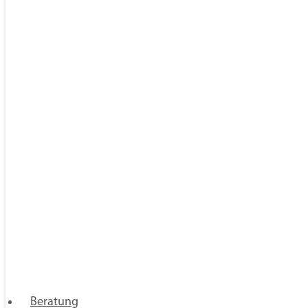
2020
19
Dezember
1
November
1
Oktober
2
September
1
August
3
Juli
1
Juni
4
April
2
März
1
Februar
2
Januar
1
2019
28
Dezember
2
November
4
Oktober
2
Beratung