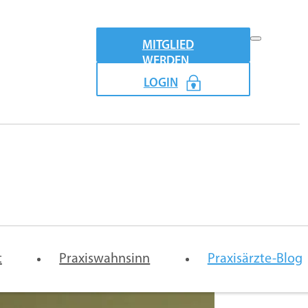
MITGLIED
WERDEN
LOGIN
Praxismodel
emeinschaftspraxis-
Vertretung
Digitale
t
rtrag
Praxiswahnsinn
Arztpraxis
Praxisärzte-Blog