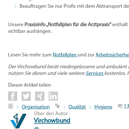
Beauftragen Sie nur Profis mit dem Abtransport des M
Unsere
Praxisinfo „Notfallplan für die Arztpraxis“
enthält 
sichtbar aushängen.
Lesen Sie mehr zum
Notfallplan
und zur
Arbeitssicherhe
Der Virchowbund berät niedergelassene und ambulant an
nutzen Sie diesen und viele weitere
Services
kostenlos. 
Diesen Artikel teilen
Category
Tags
Jo
1
Organisation
Qualität
Hygiene
Über den Autor
Virchowbund