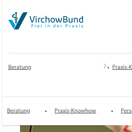
Beratung
Praxis
Praxisberatung
Rechtsberatung
Mentoren-
Praxis 
Programm
Niederl
Beratung
Praxis-Knowhow
und
Pers
Zulassu